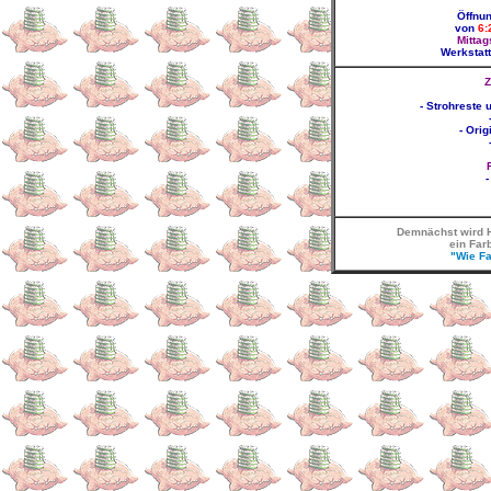
Öffnun
von
6:
Mittag
Werkstatt
Z
- Strohreste 
- Orig
-
Demnächst wird H
ein Far
"Wie F