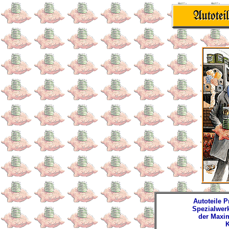
Autoteile 
Spezialwerk
der Maxi
K