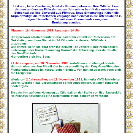
Und nun, liebe Zuschauer, bittet die Kriminalpolizei um Ihre Mithilfe. Einer
der mysteriösesten Fälle der letzten Jahrzehnte betrifft das unbekannte
Schicksal der Ilse Jaworski aus Plöntrup. Neue Erkenntnisse haben die
Kripo ermutigt, die rätselhaften Vorgänge noch einmal in die Öffentlichkeit zu
tragen. Hans-Heinz Röll mit einer Zusammenfassung des
Ermittlungsstandes.
Mittwoch, 16. November 1968; kurz nach 14 Uhr
Die Spielwarenfachverkäuferin Ilse Jaworski verläßt ihr Reihenhaus am
Önkelstieg, um ihren Dienst im 14 Kilometer entfernten VIVO-Markt
anzutreten.
Wie immer, wenn sie spät dran ist, benutzt Ilse Jaworski mit ihrem beigen
Lieferwagen der Marke "Hanomag Garant" die Abkürzung über den Südteil
des Nordfriedhofs.
Hier verliert sich ihre Spur.
21 Jahre später, am 16. November 1989
verläßt ein vornehm gekleideter
Herr mit einer weißen Plastiktüte betont unauffällig den Duty-Free-Shop des
Flughafengebäudes im australischen Sidney. Von nun an überschlagen sich
die Ereignisse.
Wiederum
2 Jahre später, am 16. November 1991
, bemerkt VIVO-Marktleiter
Georg Averbeck das Verschwinden seiner Angestellten, ist aber zunächst
noch arglos.
Erst als ihm auf dem Heimweg auffällt, daß an der Stelle von Ilse Jaworski´s
Reihenhaus neuerdings eine Betonfabrik steht, schöpft er Verdacht.