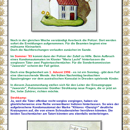
Noch in der gleichen Woche verständigt Averbeck die Polizei. Dort werden
sofort die Ermittlungen aufgenommen. Für die Beamten beginnt eine
mühsame Kleinarbeit.
Doch die Nachforschungen verlaufen zunächst im Sande.
Im
Sommer ´93
kommt dann der Polizei der Zufall zu Hilfe. Beim Aufbruch
eines Kondomautomaten im Kloster "Maria Lacht" hinterlassen die
sorglosen Täter zwei Papiertaschentücher. Für die Sonderkommission
"Jaworski" scheint der Fall gelöst.
Doch eine Begebenheit am
1. Advent 1996
- es ist ein Sonntag - gibt dem Fall
eine überraschende Wende. Am frühen Nachmittag beobachten
Spaziergänger vor dem australischen Konsulat in Dresden spielende Kinder.
In diesem Zusammenhang stellen sich für den Leiter der Einsatzgruppe
"Jaworski", Polizeimeister Günther Strohkamp neue Fragen, die er jetzt an
Sie, liebe Zuhörer, richten möchte.
Strohkamp:
Ja, weil die Täter offenbar recht sorglos vorgingen, haben sie
glücklicherweise eine Reihe verwertbarer Indizien hinterlassen. So wies der
aufgebrochene Kondomautomat der Marke "Klitorex <Danzig>" deutliche
Kratzspuren auf, die von einem Schraubenzieher herrühren könnten. Die
beiden Taschentücher am Tatort könnten uns ebenfalls weiterbringen.