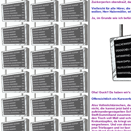
Zuckerperlen obendrauf, dat
Vielleicht für alle Hörer, d
wollen; Herr Halermöller, w
Ja, im Grunde wie ich befür
Oha! Guck!! Da haben wir's
Offensichtlich ein Kursverfal
Also Vollmilchtürmchen, da
nicht, die kannst jetzt bal
aufeinandergestapelten Sch
Stoff-Gummiband zusammen
den Tisch voll Müll und sch
Krokantzapfen, da kriegt u
wegnehmen. Und von diese
jetzt Triefaugen und ist fas
dem Hund doch lieber Domin