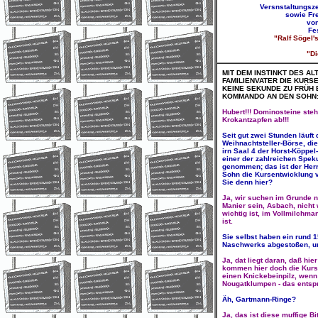
Versnstaltungsz
sowie Fr
vo
Fe
"Ralf Sögel
"Di
MIT DEM INSTINKT DES A
FAMILIENVATER DIE KURS
KEINE SEKUNDE ZU FRÜH
KOMMANDO AN DEN SOHN
Hubert!!! Dominosteine steh
Krokantzapfen ab!!!
Seit gut zwei Stunden läuft
Weihnachtsteller-Börse, die
irn Saal 4 der Horst-Köppel-
einer der zahlreichen Speku
genommen; das ist der Herr
Sohn die Kursentwicklung ve
Sie denn hier?
Ja, wir suchen im Grunde n
Manier sein, Asbach, nicht 
wichtig ist, im Vollmilchma
ist.
Sie selbst haben ein rund 
Naschwerks abgestoßen, und
Ja, dat liegt daran, daß hie
kommen hier doch die Kurse
einen Knickebeinpilz, wenn
Nougatklumpen - das entsp
Äh, Gartmann-Ringe?
Ja, das ist diese muffige B