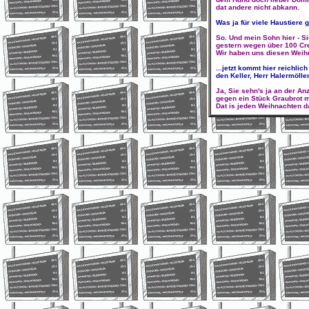
dat andere nicht abkann.
Was ja für viele Haustiere gil
So. Und mein Sohn hier - Si
gestern wegen über 100 C
Wir haben uns diesen Weih
...jetzt kommt hier reichli
den Keller, Herr Halermöller
Ja, Sie sehn's ja an der An
gegen ein Stück Graubrot m
Dat is jeden Weihnachten d