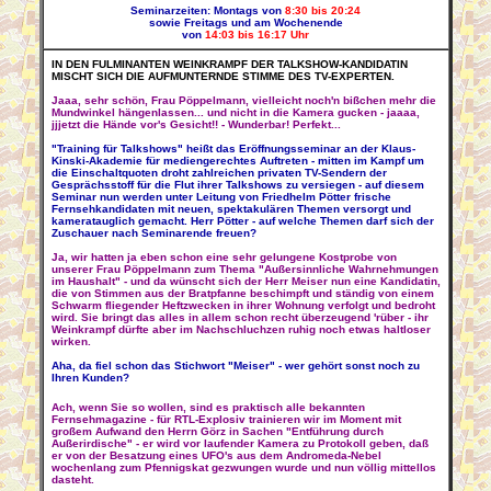
Seminarzeiten: Montags von
8:30 bis 20:24
sowie Freitags und am Wochenende
von
14:03 bis 16:17 Uhr
IN DEN FULMINANTEN WEINKRAMPF DER TALKSHOW-KANDIDATIN
MISCHT SICH DIE AUFMUNTERNDE STIMME DES TV-EXPERTEN.
Jaaa, sehr schön, Frau Pöppelmann, vielleicht noch'n bißchen mehr die
Mundwinkel hängenlassen... und nicht in die Kamera gucken - jaaaa,
jjjetzt die Hände vor's Gesicht!! - Wunderbar! Perfekt...
"Training für Talkshows" heißt das Eröffnungsseminar an der Klaus-
Kinski-Akademie für mediengerechtes Auftreten - mitten im Kampf um
die Einschaltquoten droht zahlreichen privaten TV-Sendern der
Gesprächsstoff für die Flut ihrer Talkshows zu versiegen - auf diesem
Seminar nun werden unter Leitung von Friedhelm Pötter frische
Fernsehkandidaten mit neuen, spektakulären Themen versorgt und
kameratauglich gemacht. Herr Pötter - auf welche Themen darf sich der
Zuschauer nach Seminarende freuen?
Ja, wir hatten ja eben schon eine sehr gelungene Kostprobe von
unserer Frau Pöppelmann zum Thema "Außersinnliche Wahrnehmungen
im Haushalt" - und da wünscht sich der Herr Meiser nun eine Kandidatin,
die von Stimmen aus der Bratpfanne beschimpft und ständig von einem
Schwarm fliegender Heftzwecken in ihrer Wohnung verfolgt und bedroht
wird. Sie bringt das alles in allem schon recht überzeugend 'rüber - ihr
Weinkrampf dürfte aber im Nachschluchzen ruhig noch etwas haltloser
wirken.
Aha, da fiel schon das Stichwort "Meiser" - wer gehört sonst noch zu
Ihren Kunden?
Ach, wenn Sie so wollen, sind es praktisch alle bekannten
Fernsehmagazine - für RTL-Explosiv trainieren wir im Moment mit
großem Aufwand den Herrn Görz in Sachen "Entführung durch
Außerirdische" - er wird vor laufender Kamera zu Protokoll geben, daß
er von der Besatzung eines UFO's aus dem Andromeda-Nebel
wochenlang zum Pfennigskat gezwungen wurde und nun völlig mittellos
dasteht.