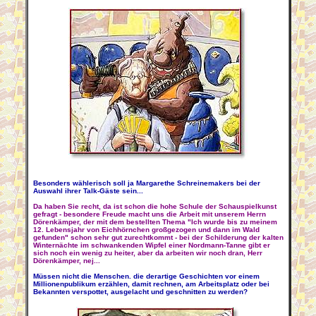
Besonders wählerisch soll ja Margarethe Schreinemakers bei der
Auswahl ihrer Talk-Gäste sein...
Da haben Sie recht, da ist schon die hohe Schule der Schauspielkunst
gefragt - besondere Freude macht uns die Arbeit mit unserem Herrn
Dörenkämper, der mit dem bestellten Thema "Ich wurde bis zu meinem
12. Lebensjahr von Eichhörnchen großgezogen und dann im Wald
gefunden" schon sehr gut zurechtkommt - bei der Schilderung der kalten
Winternächte im schwankenden Wipfel einer Nordmann-Tanne gibt er
sich noch ein wenig zu heiter, aber da arbeiten wir noch dran, Herr
Dörenkämper, nej...
Müssen nicht die Menschen. die derartige Geschichten vor einem
Millionenpublikum erzählen, damit rechnen, am Arbeitsplatz oder bei
Bekannten verspottet, ausgelacht und geschnitten zu werden?