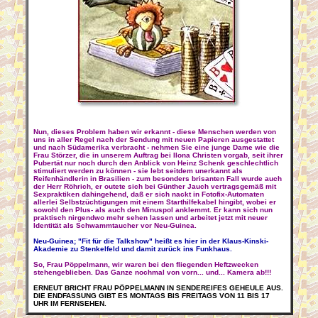
Nun, dieses Problem haben wir erkannt - diese Menschen werden von
uns in aller Regel nach der Sendung mit neuen Papieren ausgestattet
und nach Südamerika verbracht - nehmen Sie eine junge Dame wie die
Frau Störzer, die in unserem Auftrag bei Ilona Christen vorgab, seit ihrer
Pubertät nur noch durch den Anblick von Heinz Schenk geschlechtlich
stimuliert werden zu können - sie lebt seitdem unerkannt als
Reifenhändlerin in Brasilien - zum besonders brisanten Fall wurde auch
der Herr Röhrich, er outete sich bei Günther Jauch vertragsgemäß mit
Sexpraktiken dahingehend, daß er sich nackt in Fotofix-Automaten
allerlei Selbstzüchtigungen mit einem Starthilfekabel hingibt, wobei er
sowohl den Plus- als auch den Minuspol anklemmt. Er kann sich nun
praktisch nirgendwo mehr sehen lassen und arbeitet jetzt mit neuer
Identität als Schwammtaucher vor Neu-Guinea.
Neu-Guinea; "Fit für die Talkshow" heißt es hier in der Klaus-Kinski-
Akademie zu Stenkelfeld und damit zurück ins Funkhaus.
So, Frau Pöppelmann, wir waren bei den fliegenden Heftzwecken
stehengeblieben. Das Ganze nochmal von vorn... und... Kamera ab!!!
ERNEUT BRICHT FRAU PÖPPELMANN IN SENDEREIFES GEHEULE AUS.
DIE ENDFASSUNG GIBT ES MONTAGS BIS FREITAGS VON 11 BIS 17
UHR IM FERNSEHEN.