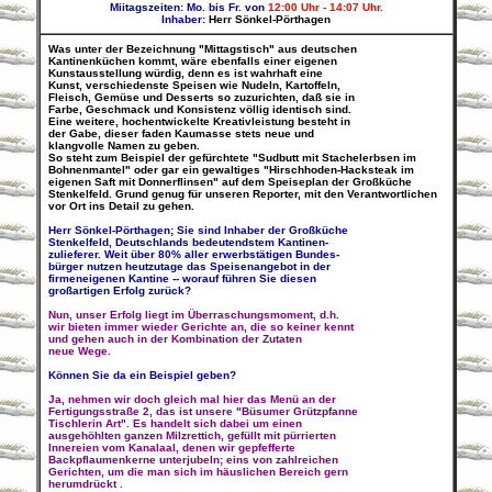
Miitagszeiten: Mo. bis Fr. von
12:00 Uhr - 14:07 Uhr.
Inhaber:
Herr Sönkel-Pörthagen
Was unter der Bezeichnung "Mittagstisch" aus deutschen
Kantinenküchen kommt, wäre ebenfalls einer eigenen
Kunstausstellung würdig, denn es ist wahrhaft eine
Kunst, verschiedenste Speisen wie Nudeln, Kartoffeln,
Fleisch, Gemüse und Desserts so zuzurichten, daß sie in
Farbe, Geschmack und Konsistenz völlig identisch sind.
Eine weitere, hochentwickelte Kreativleistung besteht in
der Gabe, dieser faden Kaumasse stets neue und
klangvolle Namen zu geben.
So steht zum Beispiel der gefürchtete "Sudbutt mit Stachelerbsen im
Bohnenmantel" oder gar ein gewaltiges "Hirschhoden-Hacksteak im
eigenen Saft mit Donnerflinsen" auf dem Speiseplan der Großküche
Stenkelfeld. Grund genug für unseren Reporter, mit den Verantwortlichen
vor Ort ins Detail zu gehen.
Herr Sönkel-Pörthagen; Sie sind Inhaber der Großküche
Stenkelfeld, Deutschlands bedeutendstem Kantinen-
zulieferer. Weit über 80% aller erwerbstätigen Bundes-
bürger nutzen heutzutage das Speisenangebot in der
firmeneigenen Kantine -- worauf führen Sie diesen
großartigen Erfolg zurück?
Nun, unser Erfolg liegt im Überraschungsmoment, d.h.
wir bieten immer wieder Gerichte an, die so keiner kennt
und gehen auch in der Kombination der Zutaten
neue Wege.
Können Sie da ein Beispiel geben?
Ja, nehmen wir doch gleich mal hier das Menü an der
Fertigungsstraße 2, das ist unsere "Büsumer Grützpfanne
Tischlerin Art". Es handelt sich dabei um einen
ausgehöhlten ganzen Milzrettich, gefüllt mit pürrierten
Innereien vom Kanalaal, denen wir gepfefferte
Backpflaumenkerne unterjubeln; eins von zahlreichen
Gerichten, um die man sich im häuslichen Bereich gern
herumdrückt .