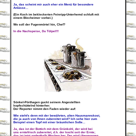
Ja, das scheint mir auch eher ein Menü für besondere
Anlässe...
(Ein Koch im bekleckerten Feinripp-Unterhemd schluft mit
einem Blecheimer vorbei.)
Wo soll der Fugenmörtel hin, Chef?
In die Nachspeise, Du Tölpel!!!
Sönkel-Pörthagen guckt seinem Angestellten
kopfschüttelnd hinterher.
Der Reporter nimmt den Faden wieder auf:
Wie steht's denn mit der bewährten, alten Hausmannskost,
die ja auch von Ihnen zubereitet wird? Ich sehe hier zum
Beispiel einen Topf mit einer bräunlichen Soße...
Ja, das ist der Bottich mit dem Grünkohl, der wird bei
uns erntefrisch zubereitet, d.h. der kocht seit der Ernte;
das ist jetzt anderthalb Wochen her. Der wird übermorgen