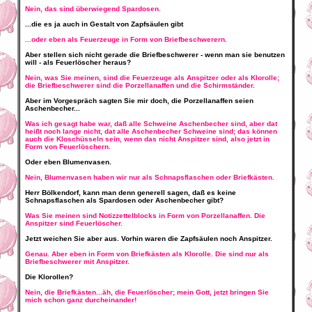
Nein, das sind überwiegend Spardosen.
...die es ja auch in Gestalt von Zapfsäulen gibt
...oder eben als Feuerzeuge in Form von Briefbeschwerern.
Aber stellen sich nicht gerade die Briefbeschwerer - wenn man sie benutzen
will - als Feuerlöscher heraus?
Nein, was Sie meinen, sind die Feuerzeuge als Anspitzer oder als Klorolle;
die Briefbeschwerer sind die Porzellanaffen und die Schirmständer.
Aber im Vorgespräch sagten Sie mir doch, die Porzellanaffen seien
Aschenbecher...
Was ich gesagt habe war, daß alle Schweine Aschenbecher sind, aber dat
heißt noch lange nicht, dat alle Aschenbecher Schweine sind; das können
auch die Kloschüsseln sein, wenn das nicht Anspitzer sind, also jetzt in
Form von Feuerlöschern.
Oder eben Blumenvasen.
Nein, Blumenvasen haben wir nur als Schnapsflaschen oder Briefkästen.
Herr Bölkendorf, kann man denn generell sagen, daß es keine
Schnapsflaschen als Spardosen oder Aschenbecher gibt?
Was Sie meinen sind Notizzettelblocks in Form von Porzellanaffen. Die
Anspitzer sind Feuerlöscher.
Jetzt weichen Sie aber aus. Vorhin waren die Zapfsäulen noch Anspitzer.
Genau. Aber eben in Form von Briefkästen als Klorolle. Die sind nur als
Briefbeschwerer mit Anspitzer.
Die Klorollen?
Nein, die Briefkästen...äh, die Feuerlöscher; mein Gott, jetzt bringen Sie
mich schon ganz durcheinander!