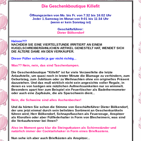
Die Geschenkboutique Killefit
Öffnungszeiten von Mo. bis Fr. von 7:32 bis 16:02 Uhr
Jeder 1.Samstag im Monat von 9:01 bis 11:34 Uhr
(wenn er kein Sonntag ist)
Geschäftsführer:
Dieter Bölkendorf
Halooo?!?
NACHDEM SIE EINE VIERTELSTUNDE IRRITIERT AN EINEM
KUGELSCHREIBERÄHNLICHEN ARTIKEL GENESTELT HAT, WENDET SICH
DIE ÄLTERE DAME AN DEN VERKÄUFER.
Dieser Füller schreibt ja gar nicht richtig...
Was?? Nein, nein, das sind Taschenlampen.
Die Geschenkboutique "Killefit" ist fur viele Verzweifelte die letzte
Anlaufstelle, um quasi noch in letzter Minute die Blamage zu verhindern, zum
Geburtstag, zum Jubiläum oder zu Weihnachten ohne ein originelles Präsent
dazustehen. Und das muß wirklich nicht sein angesichts voller Regale, in
denen es von lustigen wie nützlichen Aufmerksamkeiten nur so wimmelt.
Besonders apart hier zum Beispiel ein Feuerlöscher als Badethermometer
oder auch eine Zapfsäule, die als Sparschwein dient...
Nein, die Schweine sind alles Aschenbecher!
Und da hörten Sie schon die Stimme von Geschäftsführer Dieter Bölkendorf,
der uns jetzt einmal durch sein beliebtes Sortiment an Geschenkartikeln
führen wird; Herr Bölkendorf, Schnapsflaschen als Feuerzeuge, Anspitzer
als Klorollen oder aber Füllfederhalter in Form von Blecheimern; was sind
die Verkaufsrenner bei Ihnen?
Also im Moment ganz klar die Steingutkatzen als Schirmständer und
natürlich immer der Cocktailshaker in Form eines Briefkastens.
Nun sehe ich aber auch Briefkästen als Anspitzer...