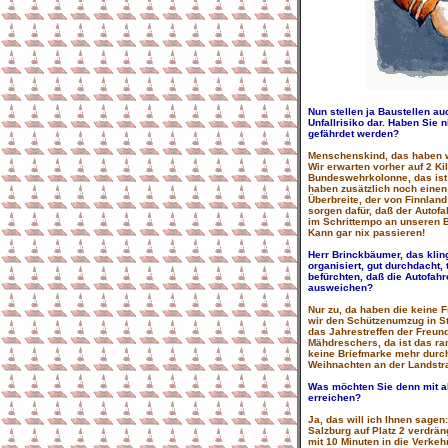
Nun stellen ja Baustellen a
Unfallrisiko dar. Haben Sie 
gefährdet werden?
Menschenskind, das haben wi
Wir erwarten vorher auf 2 K
Bundeswehrkolonne, das ist
haben zusätzlich noch einen
Überbreite, der von Finnland
sorgen dafür, daß der Auto
im Schrittempo an unseren 
Kann gar nix passieren!
Herr Brinckbäumer, das klin
organisiert, gut durchdacht,
befürchten, daß die Autofahr
ausweichen?
Nur zu, da haben die keine F
wir den Schützenumzug in Ste
das Jahrestreffen der Freu
Mähdreschers, da ist das r
keine Briefmarke mehr durch! 
Weihnachten an der Landstr
Was möchten Sie denn mit all
erreichen?
Ja, das will ich Ihnen sagen
Salzburg auf Platz 2 verdrä
mit 10 Minuten in die Verke