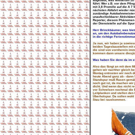
abgebaut, was wiederum zu 
führt: Wer z.B. vor dem Pf
mit 3,8 Promille auf die A 7 f
nächsten Abfahrt wieder nüch
zuständige Autobahnmeistere
unaufschiebbarer Aktivitäte
Reporter, diesem Phänomen 
der Dienststelle auf die Sp
Herr Brinckbäumer, was biet
an, um den Autobahnbenutze
in die richtige Ferienstimmu
Ja nun, wir haben ja sowies
beiden Tagesbaustellen mit e
die sind von vornherein imme
kommen dann unsere diesjäh
Was haben Sie denn da im e
Also das fängt an mit dem Mi
gehen wir nachher gleich be
Montag entrosten wir noch di
heute Abend ganz ab - dann 
Standspur muß Rasen gemäh
noch gut ist, da machen wir 
dicht. Und wenn das nicht r
vor Schnelsen nochmal die
Leitplanken und stellen den
Überholspur. Da sollen wohl
Stau bei rauskommen.